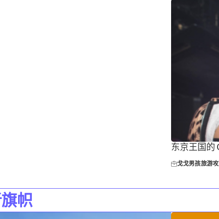
东京王国的 
戈戈男孩
旅游攻
者旗帜