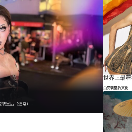
世界上最著
变装皇后
文化
皇后（通常）...