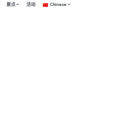
景点
活动
Chinese