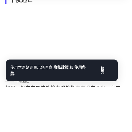
午夜逃亡
使用本网站即表示您同意
隐私政策
和
使用条
接
受
款
.
午夜逃亡
如果一份东京最佳伪娘咖啡馆指南中没有至少一家店，
那就称不上合格了。
新宿二丁目。
, 日本最大的同性恋
社区。.
二丁目夜生活丰富多彩，酒吧林立，是概念咖啡馆的理
想之地，这些咖啡馆与周围氛围完美契合。“午夜逃逸”
就是其中之一。.