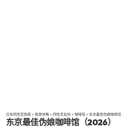
日本同性恋指南
>
旅游攻略
>
同性恋友好
>
咖啡馆
>
东京最佳伪娘咖啡馆（2026）
东京最佳伪娘咖啡馆（2026）