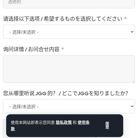
请选择以下选项 / 希望するものを选択してください
询问详情 / お问合せ内容
您从哪里听说 JGG 的？ / どこでJGGを知りましたか？
使用本网站即表示您同意
隐私政策
和
使用条
接
受
款
.