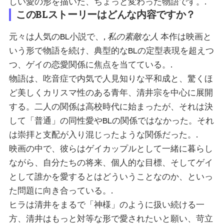
しい愛の形を描いた、ちょっと変わった物語です。.
このBLストーリーはどんな内容ですか？
元々は人気のBL小説で、,
私の素敵な人
本作は映画と
いう形で物語を続け、典型的なBLの定型表現を超えつ
つ、ゲイの恋愛関係に焦点を当てている。.
物語は、吃音症で内気で人見知りな平和成と、驚くほ
ど美しくカリスマ性のある青年、清井宗を中心に展開
する。二人の関係は高校時代に始まったが、それは決
して「普通」の同性愛やBLの関係ではなかった。それ
は崇拝と支配が入り混じったような関係だった。.
映画の中で、彼らはゲイカップルとして一緒に暮らし
ながら、自分たちの将来、個人的な目標、そしてゲイ
として誰かを愛するとはどういうことなのか、といっ
た問題に向き合っている。.
ヒラは清井をまるで「神様」のように扱い続ける一
方、清井はもっと対等な形で愛されたいと願い、苛立