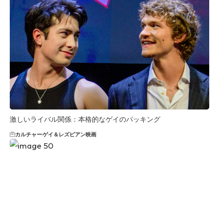
激しいライバル関係：本格的なゲイのパッキング
カルチャー
ゲイ＆レズビアン映画