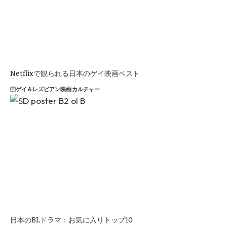
Netflixで観られる日本のゲイ映画ベスト
ゲイ＆レズビアン映画
カルチャー
日本のBLドラマ：お気に入りトップ10