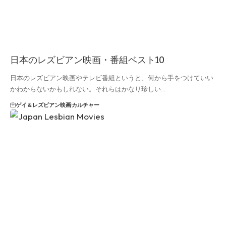
日本のレズビアン映画・番組ベスト10
日本のレズビアン映画やテレビ番組というと、何から手をつけていい
かわからないかもしれない。それらはかなり珍しい...
ゲイ＆レズビアン映画
カルチャー