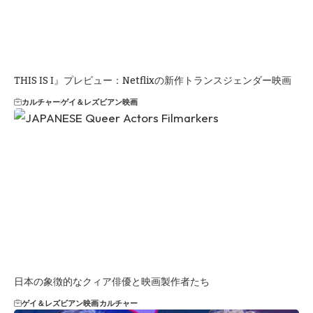
THIS IS I』プレビュー：Netflixの新作トランスジェンダー映画
カルチャー
ゲイ＆レズビアン映画
日本の象徴的なクィア俳優と映画製作者たち
ゲイ＆レズビアン映画
カルチャー