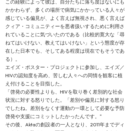
この経験によって彼は、自分たちに落ち度はないにも
かかわらず、多くの場所で病気にかかっている人々が
感じている偏見が、よく言えば無視され、悪く言えば
クィア・コミュニティーを悪者扱いするために利用さ
れていることに気づいたのである（比較的寛大な「尋
ねてはいけない、教えてはいけない」という態度が存
在した日本でも、そしてある程度は現在でもそうであ
る）。
エイズ・ポスター・プロジェクトに参加し、エイズ／
HIVの認知度を高め、苦しむ人々への同情を観客に植
え付けることを目指した。
「啓発の必要性よりも、HIVを取り巻く差別的な社会
状況に対する怒りでした。「差別や偏見に対する怒り
でしたね。差別をなくす運動の一環として必要な予防
啓発や支援にコミットしたかったんです。"
その後、Aktaの創設者の一人となり、2011年までディ