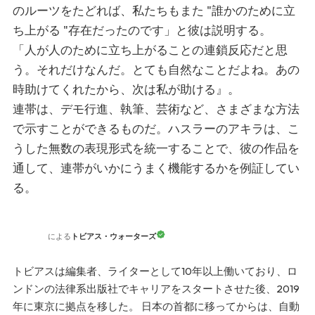
のルーツをたどれば、私たちもまた "誰かのために立
ち上がる "存在だったのです」と彼は説明する。
「人が人のために立ち上がることの連鎖反応だと思
う。それだけなんだ。とても自然なことだよね。あの
時助けてくれたから、次は私が助ける』。
連帯は、デモ行進、執筆、芸術など、さまざまな方法
で示すことができるものだ。ハスラーのアキラは、こ
うした無数の表現形式を統一することで、彼の作品を
通して、連帯がいかにうまく機能するかを例証してい
る。
トビアス・ウォーターズ
による
トビアスは編集者、ライターとして10年以上働いており、ロ
ンドンの法律系出版社でキャリアをスタートさせた後、2019
年に東京に拠点を移した。 日本の首都に移ってからは、自動