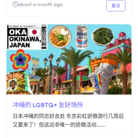
about a month ago
看法
冲绳的 LGBTQ+ 友好场所
日本冲绳的同志好去处 东京彩虹骄傲游行几周后
又要来了！但这远非唯一的骄傲活动…….