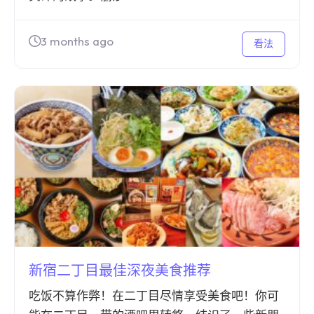
3 months ago
看法
新宿二丁目最佳深夜美食推荐
吃饭不算作弊！在二丁目尽情享受美食吧！你可