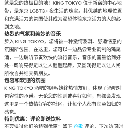
就是您的终极目的地！KING TOKYO 位于新宿的中心地
带，是东京 LGBTQ+ 夜生活的瑰宝。其优越的地理位置
和充满活力的氛围使其成为渴望体验东京活力的人的必
到之地。
热烈的气氛和美妙的音乐
步入 KING TOKYO，您将被一种激情澎湃、舒适惬意的
氛围所包围。在这里，您可以一边品尝专业调制的鸡尾
酒，一边聆听节奏欢快的流行音乐，音乐的音量恰到好
处--既响亮得足以让人翩翩起舞，又圆润得足以让人畅
所欲言并结交新朋友。
包容和欢迎的氛围
KING TOKYO 酒吧的顾客始终热情友好，体现了酒吧对
包容性的承诺。无论您的性别或喜好如何，您都会发现
这里是一个热情好客的社区，让每个人都有宾至如归的
感觉。
特别优惠：评论即送饮料
不要错过他们的特别优惠：留下
谷歌
评论，下次访问时