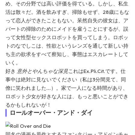
め、その分野では高い評価を得ている。しかし、私生
活は散々だ。酒を飲みすぎ、掃除もせず、28歳にもな
って恋人ができたこともない。呆然自失の彼女は、ア
パートの掃除のためにメイドを雇うことにするが、誤
って女性型セックスロボットを買ってしまう。ロボッ
トのなでしこは、性欲というレンズを通して新しい持
ち主の欲求をすべて察知し、事態はエスカレートして
いく。
好き
意外とやんちゃな深見
これはEx.Pli.Cit.です。仕
事中は絶対に見ないでください（私は3分間見て、同
僚に笑われました...）。家で一人になる時間があり、
ロボット少女が好きな人には、もっと悪いことができ
るかもしれないが！
ロールオーバー・アンド・ダイ
同名の漫画を原作とするファンタジー・アドベンチャ