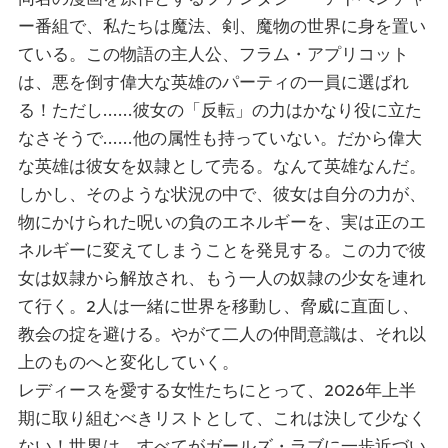
ー番組で、私たちは魔法、剣、魔物の世界に身を置い
ている。この物語の主人公、フラム・アプリコット
は、悪を倒す偉大な英雄のパーティの一員に選ばれ
る！ただし......彼女の「反転」の力はかなり役に立た
なさそうで......他の属性も持っていない。だから偉大
な英雄は彼女を奴隷として売る。なんて英雄なんだ。
しかし、そのような状況の中で、彼女は自分の力が、
物にかけられた呪いの負のエネルギーを、実は正のエ
ネルギーに変えてしまうことを発見する。この力で彼
女は奴隷から解放され、もう一人の奴隷の少女を連れ
て行く。2人は一緒に世界を移動し、脅威に直面し、
教会の掟を避ける。やがて二人の仲間意識は、それ以
上のものへと変化していく。
レディースを愛する女性たちにとって、2026年上半
期に取り組むべきリストとして、これは決して少なく
ない！世界は、すべてがガールズ・ラブに一歩近づい