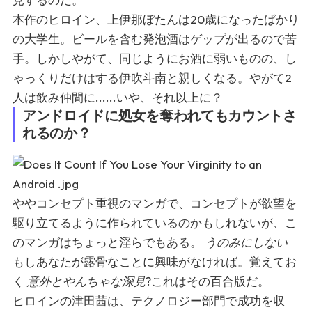
本作のヒロイン、上伊那ぼたんは20歳になったばかり
の大学生。ビールを含む発泡酒はゲップが出るので苦
手。しかしやがて、同じようにお酒に弱いものの、し
ゃっくりだけはする伊吹斗南と親しくなる。やがて2
人は飲み仲間に......いや、それ以上に？
アンドロイドに処女を奪われてもカウントさ
れるのか？
ややコンセプト重視のマンガで、コンセプトが欲望を
駆り立てるように作られているのかもしれないが、こ
のマンガはちょっと淫らでもある。
うのみにしない
もしあなたが露骨なことに興味がなければ。覚えてお
く
意外とやんちゃな深見
?これはその百合版だ。
ヒロインの津田茜は、テクノロジー部門で成功を収