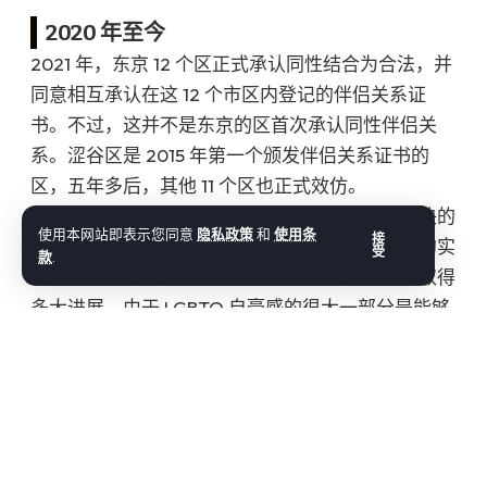
2020 年至今
2021 年，东京 12 个区正式承认同性结合为合法，并
同意相互承认在这 12 个市区内登记的伴侣关系证
书。不过，这并不是东京的区首次承认同性伴侣关
系。涩谷区是 2015 年第一个颁发伴侣关系证书的
区，五年多后，其他 11 个区也正式效仿。
不仅在东京，同性婚姻的权利也是全日本亟待解决的
使用本网站即表示您同意
隐私政策
和
使用条
接
问题。几十年来，活动家们一直在推动这一权利的实
受
款
.
现，但遗憾的是，这一权利在全国范围内并没有取得
多大进展。由于 LGBTQ 自豪感的很大一部分是能够
为自己的婚姻感到自豪，并且能够合法地这样做，我
认为同性婚姻问题在日本不会很快消失，无论目前保
守的日本政府多么希望它消失。
反思东京骄傲