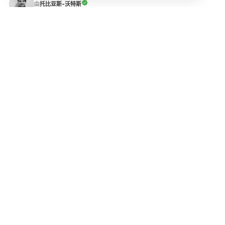
托比亚斯-沃特斯
由
托比亚斯从事编辑和作家工作已有十余年，最初在伦敦一家法
律出版社工作，2019 年移居东京。 搬到日本首都后，他撰写
或编辑了各种主题的文章，包括汽车、医药、电子游戏、经
济、葡萄酒、教育和旅游。他甚至评论了日本推出的首款 CBD
啤酒！ 业余时间，他喜欢看电影、玩电子游戏、唱卡拉 OK 和
去当地的温泉。他最喜欢的神奇宝贝是神狐，最喜欢的食物是
咖喱。他从不谈论 2008 年金融危机如何影响了现代世界的一
切。
登录
请登录后发表评论