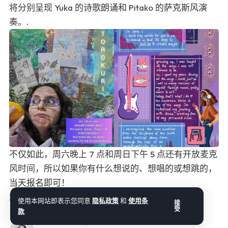
将分别呈现 Yuka 的诗歌朗诵和 Pitako 的萨克斯风演
奏。.
不仅如此，周六晚上 7 点和周日下午 5 点还有开放麦克
风时间，所以如果你有什么想说的、想唱的或想跳的，
当天报名即可！
您可以在我们的活动页面上查看所有信息。
这里
.
使用本网站即表示您同意
隐私政策
和
使用条
接
受
款
.