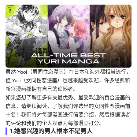
虽然 Yaoi（男同性恋漫画）在日本和海外都相当流行，
但 Yuri（女同性恋漫画）也越来越受欢迎，许多经典和
新兴漫画都拥有自己的追随者。
如果您想了解更多有关最优秀、最受欢迎的百合漫画的
信息，请继续阅读，了解我们评选出的女同性恋漫画前
十名！我们将对每部漫画进行简要介绍，然后根据读者
的评论和我们的个人观点为每部漫画打分。
1.她感兴趣的男人根本不是男人