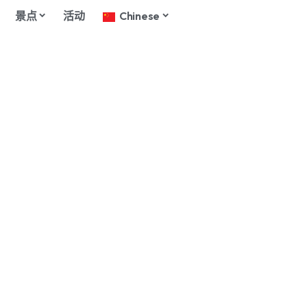
景点
活动
Chinese