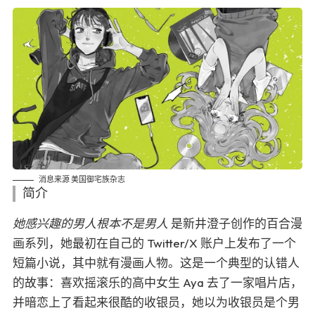
消息来源
美国御宅族杂志
简介
她感兴趣的男人根本不是男人
是新井澄子创作的百合漫
画系列，她最初在自己的 Twitter/X 账户上发布了一个
短篇小说，其中就有漫画人物。这是一个典型的认错人
的故事：喜欢摇滚乐的高中女生 Aya 去了一家唱片店，
并暗恋上了看起来很酷的收银员，她以为收银员是个男