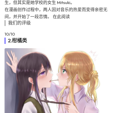
生，但其实是她学校的女生 Mitsuki。
在漫画创作过程中，两人因对音乐的热爱而变得亲密无
间，并开始了一段恋情。
在此阅读
我们的评级
10/10
2.柑橘类