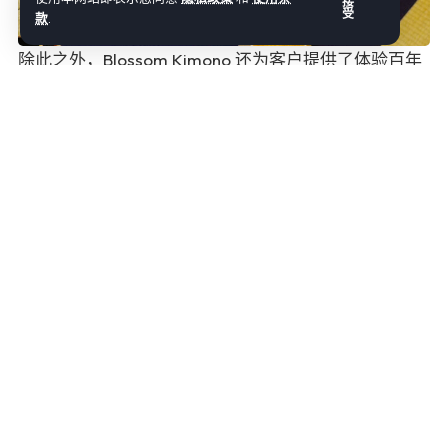
接
受
款
.
除此之外，Blossom Kimono 还为客户提供了体验百年
前日本人生活方式的途径。玉川河畔的 "Kamado
House "是大正时代的真实民居。穿上和服后，客人们
有机会学习如何烹饪日本料理，同时还要保证和服不被
弄翻、弄脏或损坏。
Kamado House 本身就是一个无与伦比的稀世珍宝。它
的主人买下了它，并一砖一瓦地把它建成了一个真实的
大正日本。在东京，没有任何地方能像这里这样，让您
穿着自己喜欢的和服学习日式烹饪。别误会，Blossom
Kimono 有各种适合任何体型的传统和服，也有适合小
众口味的和服，包括以露娜和阿尔忒弥斯为主角的美少
女战士和服！
为顾客提供服务是蒂莎的第二天性，她认为做生意就像
拼图：你只需弄清楚人们想要什么，以及如何为他们提