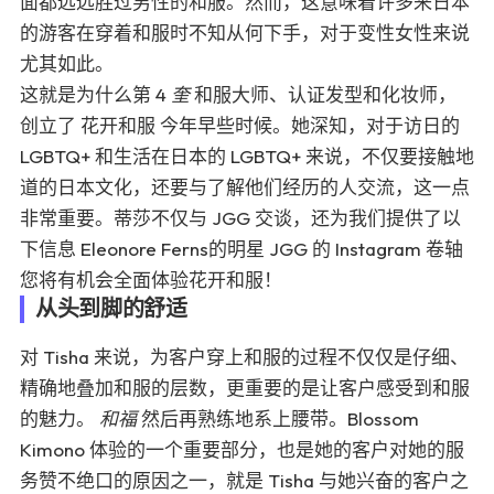
面都远远胜过男性的和服。然而，这意味着许多来日本
的游客在穿着和服时不知从何下手，对于变性女性来说
尤其如此。
这就是为什么第 4
奎
和服大师、认证发型和化妆师，
创立了
花开和服
今年早些时候。她深知，对于访日的
LGBTQ+ 和生活在日本的 LGBTQ+ 来说，不仅要接触地
道的日本文化，还要与了解他们经历的人交流，这一点
非常重要。蒂莎不仅与 JGG 交谈，还为我们提供了以
下信息
Eleonore Ferns
的明星
JGG 的 Instagram 卷轴
您将有机会全面体验花开和服！
从头到脚的舒适
对 Tisha 来说，为客户穿上和服的过程不仅仅是仔细、
精确地叠加和服的层数，更重要的是让客户感受到和服
的魅力。
和福
然后再熟练地系上腰带。Blossom
Kimono 体验的一个重要部分，也是她的客户对她的服
务赞不绝口的原因之一，就是 Tisha 与她兴奋的客户之