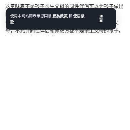
这意味着不是孩子亲生父母的同性伴侣可以为孩子做出
医疗决定、接送孩子上学等。
使用本网站即表示您同意
隐私政策
和
使用条
接
受
款
.
但是，这仍然要求同性伴侣中的一方是孩子的亲生父
母，不允许同性伴侣领养双方都不是亲生父母的孩子。
该法规是如何产生的？
从 2021 年东京足立市等城市开始，日本全国许多城市
都效仿采用了这一系统。
帮助改善局势的各方
这些组织包括
Nijiiro Kazoku（彩虹家庭）
帮助将抚养
孩子的 LGBTQ+ 人士相互联系起来，并为希望组建家庭
的人士提供信息。虽然在法律上，他们并不直接参与同
性领养法律的完善工作，但他们正在帮助在日本养育孩
子的 LGBTQ+ 人士实现社会正常化。
针对 LGBTQ+ 的反歧视法