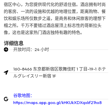
宿区中心，为您提供现代化的舒适住宿。酒店拥有时尚
的客房、一流的设施和优越的地理位置，距离购物、餐
饮和娱乐场所仅数步之遥，是商务和休闲旅客的理想下
榻之所。千万不要错过酒店屋顶上标志性的哥斯拉头
像，这也是这家热门酒店独特有趣的特色。
详细信息
开放时间：24 小时
160-8466 东京都新宿区歌舞伎町 1 丁目-19-1 ホテ
ルグレイスリー新宿 1F
谷歌地图：
https://maps.app.goo.gl/kHKUkXDXqxkf21hx8