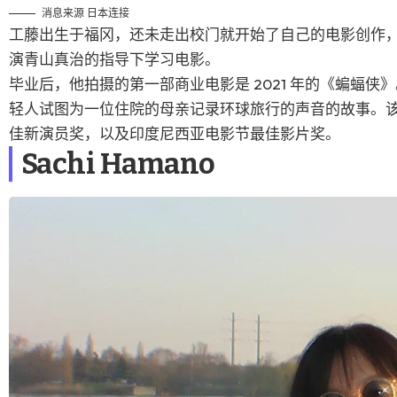
消息来源
日本连接
工藤出生于福冈，还未走出校门就开始了自己的电影创作
演青山真治的指导下学习电影。
毕业后，他拍摄的第一部商业电影是 2021 年的《蝙蝠侠
轻人试图为一位住院的母亲记录环球旅行的声音的故事。该片
佳新演员奖，以及印度尼西亚电影节最佳影片奖。
Sachi Hamano