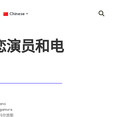
Chinese
恋演员和电
mano
agamura
科尔宾斯