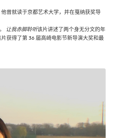
，他曾就读于京都艺术大学，并在戛纳获奖导
》。
让我赤脚聆听
该片讲述了两个身无分文的年
获得了第 36 届高崎电影节新导演大奖和最