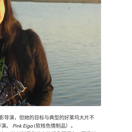
名电影导演，但她的目标与典型的好莱坞大片不
导演。
Pink Eiga
(软核色情制品）。