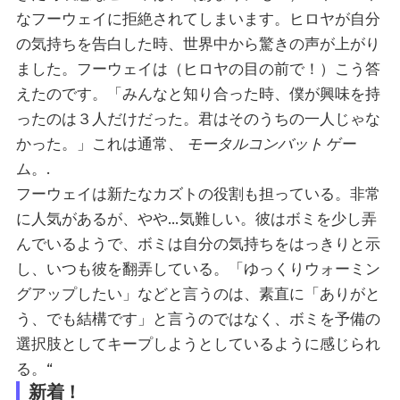
なフーウェイに拒絶されてしまいます。ヒロヤが自分
の気持ちを告白した時、世界中から驚きの声が上がり
ました。フーウェイは（ヒロヤの目の前で！）こう答
えたのです。「みんなと知り合った時、僕が興味を持
ったのは３人だけだった。君はそのうちの一人じゃな
かった。」これは通常、
モータルコンバット
ゲー
ム。.
フーウェイは新たなカズトの役割も担っている。非常
に人気があるが、やや…気難しい。彼はボミを少し弄
んでいるようで、ボミは自分の気持ちをはっきりと示
し、いつも彼を翻弄している。「ゆっくりウォーミン
グアップしたい」などと言うのは、素直に「ありがと
う、でも結構です」と言うのではなく、ボミを予備の
選択肢としてキープしようとしているように感じられ
る。“
新着！